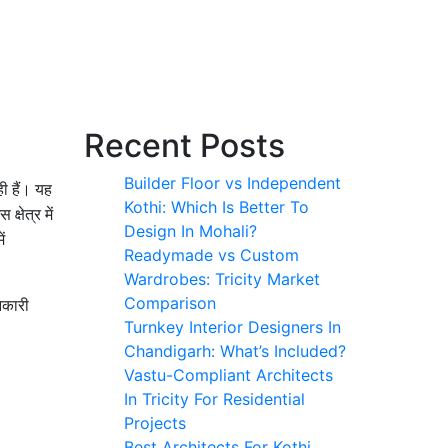
Recent Posts
Builder Floor vs Independent
 हैं। यह
Kothi: Which Is Better To
्षेत्र में
Design In Mohali?
ं
Readymade vs Custom
Wardrobes: Tricity Market
Comparison
ानकारी
Turnkey Interior Designers In
Chandigarh: What’s Included?
Vastu-Compliant Architects
In Tricity For Residential
Projects
Best Architects For Kothi