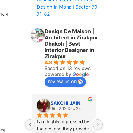
Design In Mohali Sector 70,
71, 82
ावट का
Design De Maison |
Architect in Zirakpur
Dhakoli | Best
Interior Designer in
Zirakpur
4.8
Based on 13 reviews
powered by
G
o
o
g
l
e
review us on
SAKCHI JAIN
Muska
09:22 12 Dec 23
06:08 2
I am highly impressed by 
loved their w
the designs they provide. 
 का